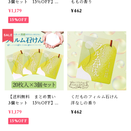
3個セット 15％OFF】く
ももの香り
だものフィルム石けん（も
¥1,179
¥462
も）
15%OFF
【送料無料 まとめ買い
くだものフィルム石けん
3個セット 15％OFF】く
洋なしの香り
だものフィルム石けん（洋
¥1,179
¥462
なし）
15%OFF